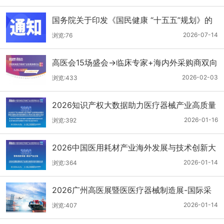
国务院关于印发《国民健康 “十五五”规划》的
通知
2026-07-14
浏览:76
高医会15场盛会→临床专家+海内外采购商双向
对接
2026-02-03
浏览:433
2026知识产权大数据助力医疗器械产业高质量
发展服务暨医疗器械注册申报质量提升与'零发
2026-01-16
浏览:392
补'能力建设交流会
2026中国医用耗材产业海外发展与技术创新大
会
2026-01-14
浏览:364
2026广州高医展暨医医疗器械制造展-国际采
购商名单第二批公布
2026-01-14
浏览:407